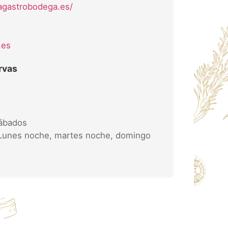
lagastrobodega.es/
.es
rvas
sábados
 Lunes noche, martes noche, domingo