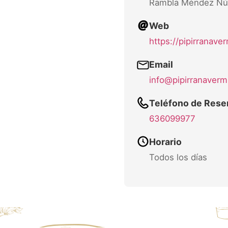
Rambla Méndez Nú
Web
https://pipirranave
Email
info@pipirranaver
Teléfono de Rese
636099977
Horario
Todos los días