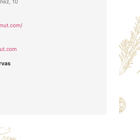
ñez, 10
rmut.com/
mut.com
rvas